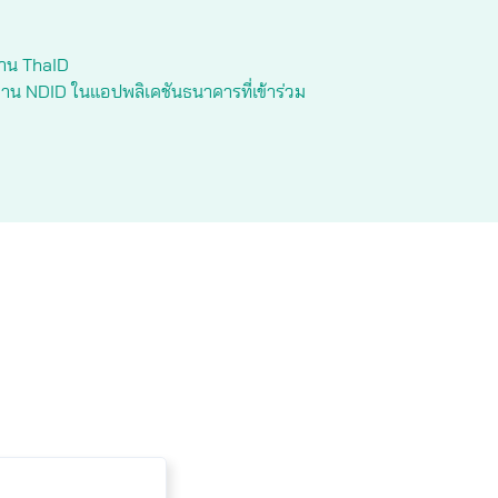
ผ่าน ThaID
ผ่าน NDID ในแอปพลิเคชันธนาคารที่เข้าร่วม